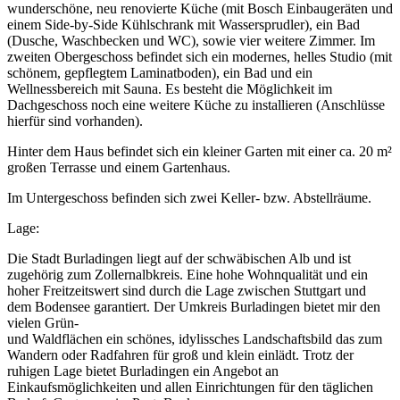
wunderschöne, neu renovierte Küche (mit Bosch Einbaugeräten und
einem Side-by-Side Kühlschrank mit Wassersprudler), ein Bad
(Dusche, Waschbecken und WC), sowie vier weitere Zimmer. Im
zweiten Obergeschoss befindet sich ein modernes, helles Studio (mit
schönem, gepflegtem Laminatboden), ein Bad und ein
Wellnessbereich mit Sauna. Es besteht die Möglichkeit im
Dachgeschoss noch eine weitere Küche zu installieren (Anschlüsse
hierfür sind vorhanden).
Hinter dem Haus befindet sich ein kleiner Garten mit einer ca. 20 m²
großen Terrasse und einem Gartenhaus.
Im Untergeschoss befinden sich zwei Keller- bzw. Abstellräume.
Lage:
Die Stadt Burladingen liegt auf der schwäbischen Alb und ist
zugehörig zum Zollernalbkreis. Eine hohe Wohnqualität und ein
hoher Freitzeitswert sind durch die Lage zwischen Stuttgart und
dem Bodensee garantiert. Der Umkreis Burladingen bietet mir den
vielen Grün-
und Waldflächen ein schönes, idylissches Landschaftsbild das zum
Wandern oder Radfahren für groß und klein einlädt. Trotz der
ruhigen Lage bietet Burladingen ein Angebot an
Einkaufsmöglichkeiten und allen Einrichtungen für den täglichen