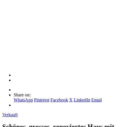
Share on:
WhatsApp
Pinterest
Facebook
X
LinkedIn
Email
Verkauft
Schönes, grosses, renoviertes Haus mit